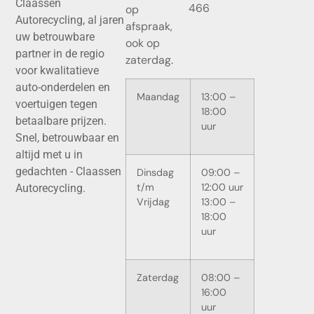
Claassen
466
op
Autorecycling, al jaren
afspraak,
uw betrouwbare
ook op
partner in de regio
zaterdag.
voor kwalitatieve
auto-onderdelen en
Maandag
13:00 –
voertuigen tegen
18:00
betaalbare prijzen.
uur
Snel, betrouwbaar en
altijd met u in
gedachten - Claassen
Dinsdag
09:00 –
t/m
12:00 uur
Autorecycling.
Vrijdag
13:00 –
18:00
uur
Zaterdag
08:00 –
16:00
uur