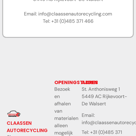
Email:
info@claassenautorecycling.com
Tel:
+31 (0)485 371 466
OPENINGSTIJDEN
ADRES
Bezoek
St. Anthonisweg 1
en
5449 AC Rijkevoort-
afhalen
De Walsert
van
Email:
materialen
info@claassenautorecyc
CLAASSEN
alleen
AUTORECYCLING
Tel: +31 (0)485 371
mogelijk